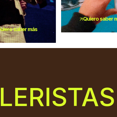
Quiero saber 
uiero saber más
ERISTAS