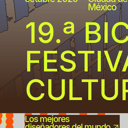
México
19.ª BI
FESTIV
CULTU
Los mejores
diseñadores del mundo