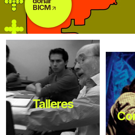
donar
BICM
Talleres
Con