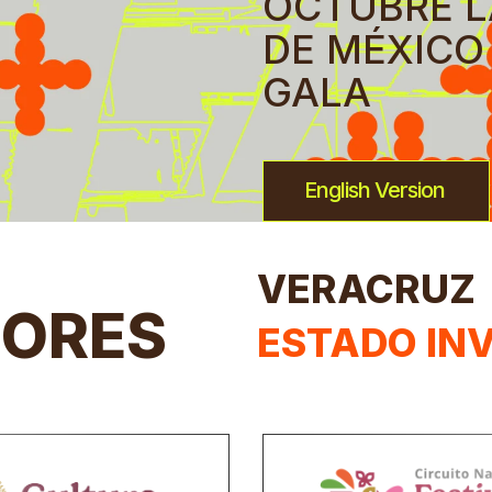
OCTUBRE L
DE MÉXICO 
GALA
English Version
VERACRUZ
ORES
ESTADO IN