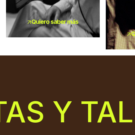
Quiero saber más
Q
 Y TALL