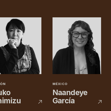
PÓN
MÉXICO
uko
Naandeye
himizu
García