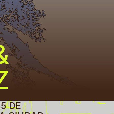
&
Z
25 DE