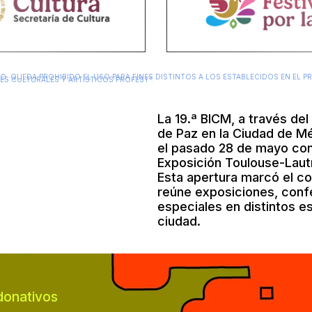
O. QUEDA PROHIBIDO EL USO PARA FINES DISTINTOS A LOS ESTABLECIDOS EN EL P
S CULTURALES Y ARTÍSTICOS PROFEST”.
La 19.ª BICM, a través del 
de Paz en la Ciudad de Mé
el pasado 28 de mayo con 
Exposición Toulouse-Lautr
Esta apertura marcó el c
reúne exposiciones, confe
especiales en distintos es
ciudad.
donativos