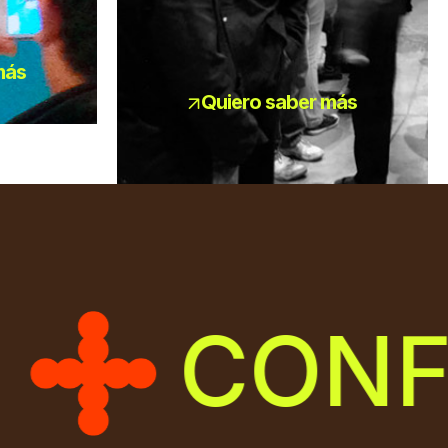
más
Quiero saber más
CONFER